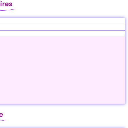
ires
e