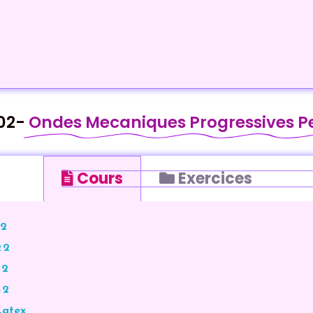
02-
Ondes Mecaniques Progressives P
Cours
Exercices
 2
 2
 2
 2
Latex