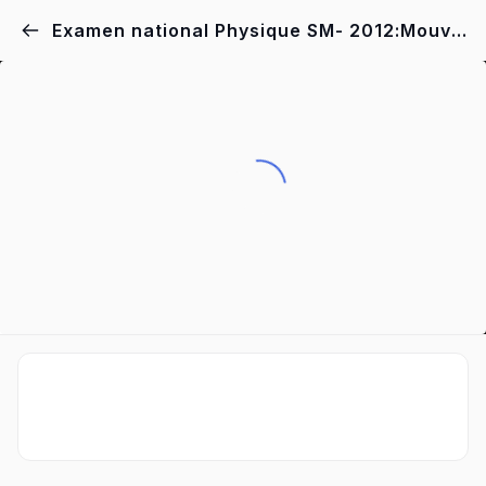
Examen national Physique SM- 2012:Mouvement de chute d’un parachutiste-