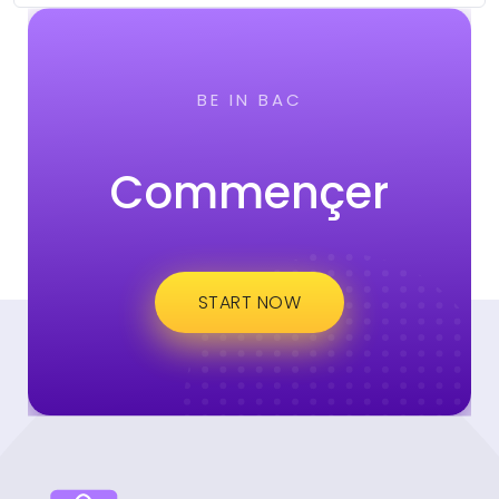
BE IN BAC
Commençer
START NOW