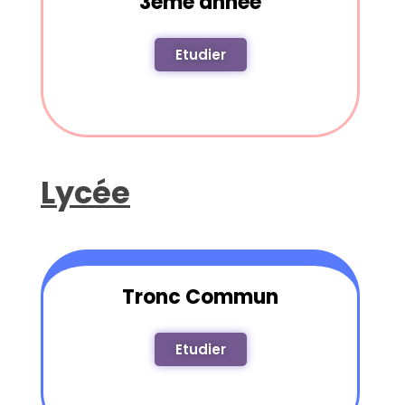
3ème année
Etudier
Lycée
Tronc Commun
Etudier